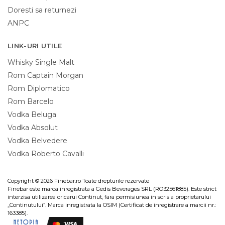
Doresti sa returnezi
ANPC
LINK-URI UTILE
Whisky Single Malt
Rom Captain Morgan
Rom Diplomatico
Rom Barcelo
Vodka Beluga
Vodka Absolut
Vodka Belvedere
Vodka Roberto Cavalli
Copyright © 2026 Finebar.ro Toate drepturile rezervate
Finebar este marca inregistrata a Gedis Beverages SRL (RO32561885). Este strict
interzisa utilizarea oricarui Continut, fara permisiunea in scris a proprietarului
„Continutului”. Marca inregistrata la OSIM (Certificat de inregistrare a marcii nr.:
163385).