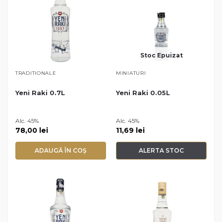
Stoc Epuizat
TRADITIONALE
MINIATURI
Yeni Raki 0.7L
Yeni Raki 0.05L
Alc. 45%
Alc. 45%
78,00
lei
11,69
lei
ADAUGĂ ÎN COȘ
ALERTA STOC