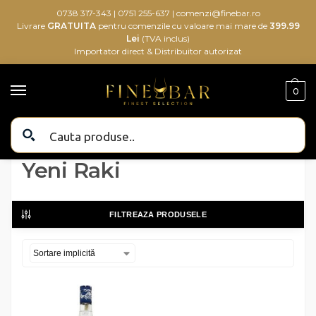
0738 317-343
|
0751 255-637
|
comenzi@finebar.ro
Livrare
GRATUITA
pentru comenzile cu valoare mai mare de
399.99
Lei
(TVA inclus)
Importator direct & Distribuitor autorizat
0
Bauturi alcoolice
Brand produs
Yeni Raki
/
/
Yeni Raki
FILTREAZA PRODUSELE