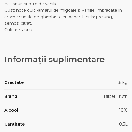
cu tonuri subtile de vanilie.
Gust: note dulci-amarui de migdale si vanilie, imbracate in
arome subtile de ghimbir si ienibahar. Finish: prelung,
zemos, citrat.
Culoare: auriu.
Informații suplimentare
Greutate
1,6 kg
Brand
Bitter Truth
Alcool
18%
Cantitate
0.5L