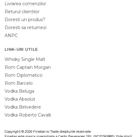
Livrarea comenzilor
Returul clientilor
Doresti un produs?
Doresti sa returnezi
ANPC
LINK-URI UTILE
Whisky Single Malt
Rom Captain Morgan
Rom Diplomatico
Rom Barcelo
Vodka Beluga
Vodka Absolut
Vodka Belvedere
Vodka Roberto Cavalli
Copyright © 2026 Finebar.ro Toate drepturile rezervate
Finebar este marca inregistrata a Gedis Beverages SRL (RO32561885). Este strict