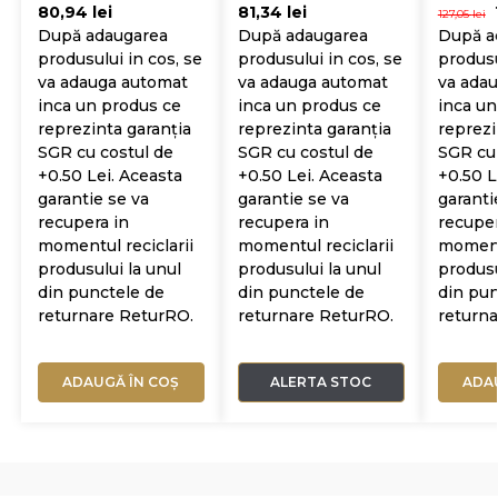
80,94
lei
81,34
lei
127,05
lei
După adaugarea
După adaugarea
După a
produsului in cos, se
produsului in cos, se
produsu
va adauga automat
va adauga automat
va ada
inca un produs ce
inca un produs ce
inca un
reprezinta garanția
reprezinta garanția
reprezi
SGR cu costul de
SGR cu costul de
SGR cu 
+0.50 Lei. Aceasta
+0.50 Lei. Aceasta
+0.50 L
garantie se va
garantie se va
garanti
recupera in
recupera in
recuper
momentul reciclarii
momentul reciclarii
momentu
produsului la unul
produsului la unul
produsu
din punctele de
din punctele de
din pun
returnare ReturRO.
returnare ReturRO.
return
ADAUGĂ ÎN COȘ
ALERTA STOC
ADA