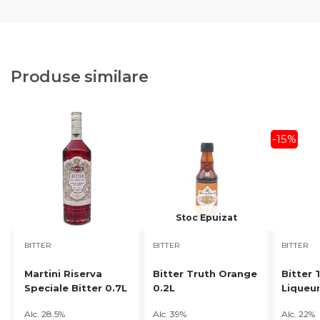
Produse similare
-15%
Stoc Epuizat
BITTER
BITTER
BITTER
Martini Riserva
Bitter Truth Orange
Bitter 
Speciale Bitter 0.7L
0.2L
Liqueur
Alc. 28.5%
Alc. 39%
Alc. 22%