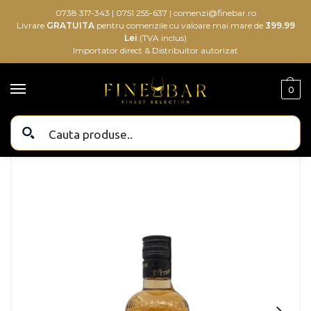
0738 317-343
|
0751 255-637
|
comenzi@finebar.ro
Livrare
GRATUITA
pentru comenzile cu valoare mai mare de
399.99
Lei
(TVA inclus)
Importator direct & Distribuitor autorizat
0
Bauturi alcoolice
Bauturi
Aperitive & Digestive
Bitter
Bitter Truth Golden Falernum 0.5L
/
/
/
/