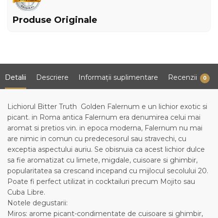
Produse Originale
Detalii
Descriere
Informații suplimentare
Recenzii
0
Lichiorul Bitter Truth Golden Falernum e un lichior exotic si
picant. in Roma antica Falernum era denumirea celui mai
aromat si pretios vin. in epoca moderna, Falernum nu mai
are nimic in comun cu predecesorul sau stravechi, cu
exceptia aspectului auriu. Se obisnuia ca acest lichior dulce
sa fie aromatizat cu limete, migdale, cuisoare si ghimbir,
popularitatea sa crescand incepand cu mijlocul secolului 20.
Poate fi perfect utilizat in cocktailuri precum Mojito sau
Cuba Libre.
Notele degustarii:
Miros: arome picant-condimentate de cuisoare si ghimbir,