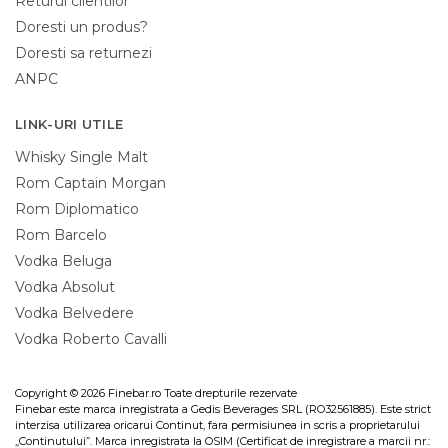
Returul clientilor
Doresti un produs?
Doresti sa returnezi
ANPC
LINK-URI UTILE
Whisky Single Malt
Rom Captain Morgan
Rom Diplomatico
Rom Barcelo
Vodka Beluga
Vodka Absolut
Vodka Belvedere
Vodka Roberto Cavalli
Copyright © 2026 Finebar.ro Toate drepturile rezervate
Finebar este marca inregistrata a Gedis Beverages SRL (RO32561885). Este strict
interzisa utilizarea oricarui Continut, fara permisiunea in scris a proprietarului
„Continutului”. Marca inregistrata la OSIM (Certificat de inregistrare a marcii nr.: