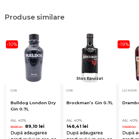
Produse similare
-10%
-19%
Stoc Epuizat
GIN
GIN
LICHIOR
Bulldog London Dry
Brockman’s Gin 0.7L
Drambu
Gin 0.7L
Alc. 40%
Alc. 40%
Alc. 40%
89,10
lei
146,41
lei
99,00
lei
149,00
lei
După adaugarea
După adaugarea
După a