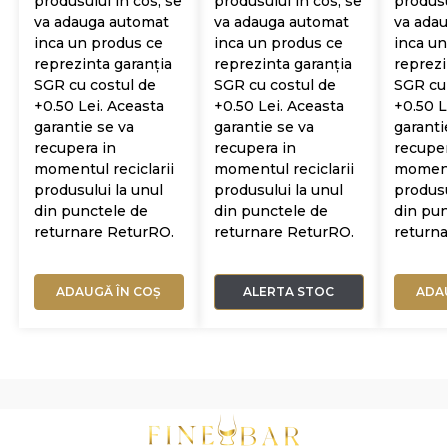
produsului in cos, se
produsului in cos, se
produsu
va adauga automat
va adauga automat
va ada
inca un produs ce
inca un produs ce
inca un
reprezinta garanția
reprezinta garanția
reprezi
SGR cu costul de
SGR cu costul de
SGR cu 
+0.50 Lei. Aceasta
+0.50 Lei. Aceasta
+0.50 L
garantie se va
garantie se va
garanti
recupera in
recupera in
recuper
momentul reciclarii
momentul reciclarii
momentu
produsului la unul
produsului la unul
produsu
din punctele de
din punctele de
din pun
returnare ReturRO.
returnare ReturRO.
return
ADAUGĂ ÎN COȘ
ALERTA STOC
ADA