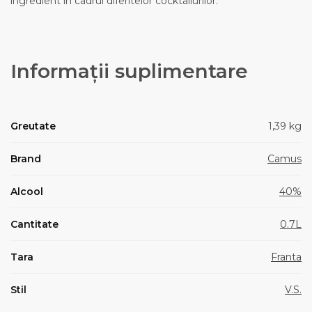
ingredient in cadrul diferitelor cocktailurilor.
Informații suplimentare
Greutate
1,39 kg
Brand
Camus
Alcool
40%
Cantitate
0.7L
Tara
Franta
Stil
V.S.