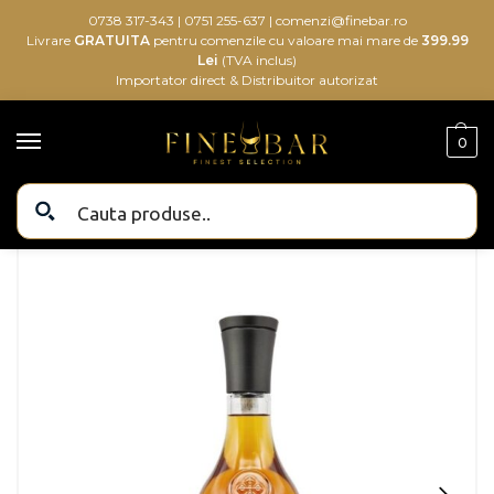
0738 317-343
|
0751 255-637
|
comenzi@finebar.ro
Livrare
GRATUITA
pentru comenzile cu valoare mai mare de
399.99
Lei
(TVA inclus)
Importator direct & Distribuitor autorizat
0
Bauturi alcoolice
Bauturi
Coniac & Brandy
Coniac
Camus VS Elegance Cognac 0.7L
/
/
/
/