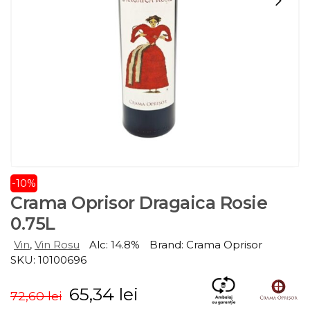
-10%
Crama Oprisor Dragaica Rosie
0.75L
Vin
,
Vin Rosu
Alc: 14.8%
Brand: Crama Oprisor
SKU: 10100696
65,34
lei
72,60
lei