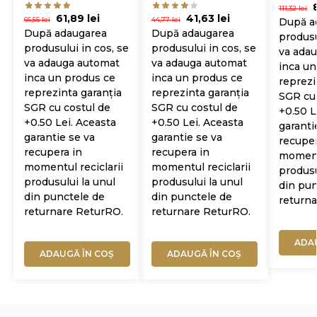
111,32
lei
61,89
lei
41,63
lei
66,55
lei
44,77
lei
După a
După adaugarea
După adaugarea
produsu
produsului in cos, se
produsului in cos, se
va ada
va adauga automat
va adauga automat
inca un
inca un produs ce
inca un produs ce
reprezi
reprezinta garanția
reprezinta garanția
SGR cu 
SGR cu costul de
SGR cu costul de
+0.50 L
+0.50 Lei. Aceasta
+0.50 Lei. Aceasta
garanti
garantie se va
garantie se va
recuper
recupera in
recupera in
momentu
momentul reciclarii
momentul reciclarii
produsu
produsului la unul
produsului la unul
din pun
din punctele de
din punctele de
return
returnare ReturRO.
returnare ReturRO.
ADA
ADAUGĂ ÎN COȘ
ADAUGĂ ÎN COȘ