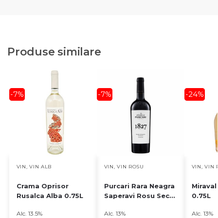
Produse similare
-7%
-7%
-24%
VIN
,
VIN ALB
VIN
,
VIN ROSU
VIN
,
VIN 
Crama Oprisor
Purcari Rara Neagra
Mirava
Rusalca Alba 0.75L
Saperavi Rosu Sec
0.75L
0.75L
Alc. 13.5%
Alc. 13%
Alc. 13%