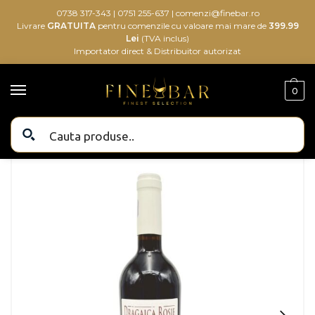
0738 317-343
|
0751 255-637
|
comenzi@finebar.ro
Livrare
GRATUITA
pentru comenzile cu valoare mai mare de
399.99
Lei
(TVA inclus)
Importator direct & Distribuitor autorizat
0
Bauturi alcoolice
Bauturi
Vin
Crama Oprisor Dragaica Rosie 0.75L
/
/
/