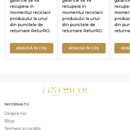
garantie se va
garantie se va
garanti
recupera in
recupera in
recuper
momentul reciclarii
momentul reciclarii
momentu
produsului la unul
produsului la unul
produsu
din punctele de
din punctele de
din pun
returnare ReturRO.
returnare ReturRO.
return
ADAUGĂ ÎN COȘ
ADAUGĂ ÎN COȘ
ADA
INFORMATII
Despre noi
Blog
Termeni si conditii