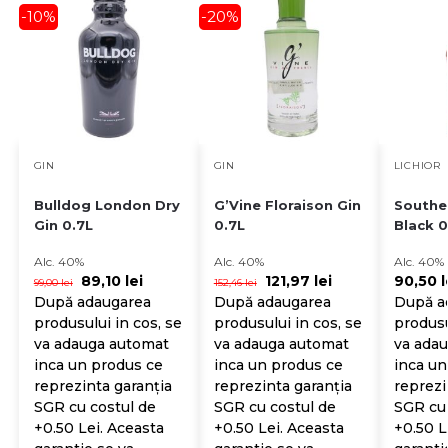
-10%
-20%
GIN
GIN
LICHIOR
Bulldog London Dry
G’Vine Floraison Gin
Southe
Gin 0.7L
0.7L
Black 0
Alc. 40%
Alc. 40%
Alc. 40%
89,10
lei
121,97
lei
90,50
l
99,00
lei
152,46
lei
După adaugarea
După adaugarea
După a
produsului in cos, se
produsului in cos, se
produsu
va adauga automat
va adauga automat
va ada
inca un produs ce
inca un produs ce
inca un
reprezinta garanția
reprezinta garanția
reprezi
SGR cu costul de
SGR cu costul de
SGR cu 
+0.50 Lei. Aceasta
+0.50 Lei. Aceasta
+0.50 L