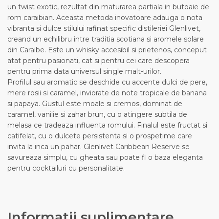
un twist exotic, rezultat din maturarea partiala in butoaie de
rom caraibian. Aceasta metoda inovatoare adauga o nota
vibranta si dulce stilului rafinat specific distileriei Glenlivet,
creand un echilibru intre traditia scotiana si aromele solare
din Caraibe. Este un whisky accesibil si prietenos, conceput
atat pentru pasionati, cat si pentru cei care descopera
pentru prima data universul single malt-urilor.
Profilul sau aromatic se deschide cu accente dulci de pere,
mere rosii si caramel, inviorate de note tropicale de banana
si papaya. Gustul este moale si cremos, dominat de
caramel, vanilie si zahar brun, cu o atingere subtila de
melasa ce tradeaza influenta romului. Finalul este fructat si
catifelat, cu o dulcete persistenta si o prospetime care
invita la inca un pahar. Glenlivet Caribbean Reserve se
savureaza simplu, cu gheata sau poate fi o baza eleganta
pentru cocktailuri cu personalitate.
Informații suplimentare