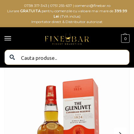
0738 317-343
|
0751 255-637
|
comenzi@finebar.ro
Livrare
GRATUITA
pentru comenzile cu valoare mai mare de
399.99
Lei
(TVA inclus)
Importator direct & Distribuitor autorizat
0
Bauturi alcoolice
Bauturi
Whisky
Whisky Single Malt
Glenlivet Caribbean Reserve Whisky 0.7L
/
/
/
/