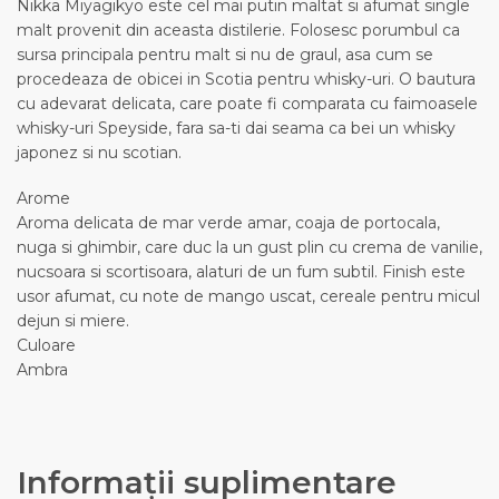
Nikka Miyagikyo este cel mai putin maltat si afumat single
malt provenit din aceasta distilerie. Folosesc porumbul ca
sursa principala pentru malt si nu de graul, asa cum se
procedeaza de obicei in Scotia pentru whisky-uri. O bautura
cu adevarat delicata, care poate fi comparata cu faimoasele
whisky-uri Speyside, fara sa-ti dai seama ca bei un whisky
japonez si nu scotian.
Arome
Aroma delicata de mar verde amar, coaja de portocala,
nuga si ghimbir, care duc la un gust plin cu crema de vanilie,
nucsoara si scortisoara, alaturi de un fum subtil. Finish este
usor afumat, cu note de mango uscat, cereale pentru micul
dejun si miere.
Culoare
Ambra
Informații suplimentare