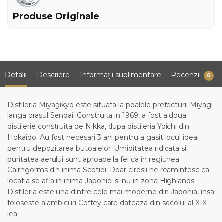
Produse Originale
Detalii
Descriere
Informații suplimentare
Recenzii
0
Distileria Miyagikyo este situata la poalele prefecturii Miyagi
langa orasul Sendai. Construita in 1969, a fost a doua
distilerie construita de Nikka, dupa distileria Yoichi din
Hokaido. Au fost necesari 3 ani pentru a gasit locul ideal
pentru depozitarea butoaielor. Umiditatea ridicata si
puritatea aerului sunt aproape la fel ca in regiunea
Cairngorms din inima Scotiei. Doar ciresii ne reamintesc ca
locatia se afla in inima Japoniei si nu in zona Highlands.
Distileria este una dintre cele mai moderne din Japonia, insa
foloseste alambicuri Coffey care dateaza din secolul al XIX
lea.