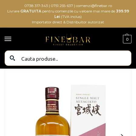
0738 317-343
|
0751 255-637
|
comenzi@finebar.ro
Livrare
GRATUITA
pentru comenzile cu valoare mai mare de
399.99
Lei
(TVA inclus)
Importator direct & Distribuitor autorizat
0
Bauturi alcoolice
Bauturi
Whisky
Whisky Japonez
Nikka Miyagikyo Whisky 0.7L
/
/
/
/