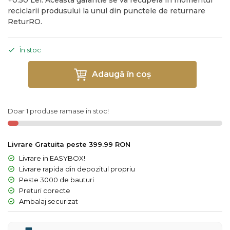
+0.50 Lei. Aceasta garantie se va recupera in momentul
reciclarii produsului la unul din punctele de returnare
ReturRO.
În stoc
Adaugă în coș
Doar 1 produse ramase in stoc!
Livrare Gratuita peste 399.99 RON
Livrare in EASYBOX!
Livrare rapida din depozitul propriu
Peste 3000 de bauturi
Preturi corecte
Ambalaj securizat