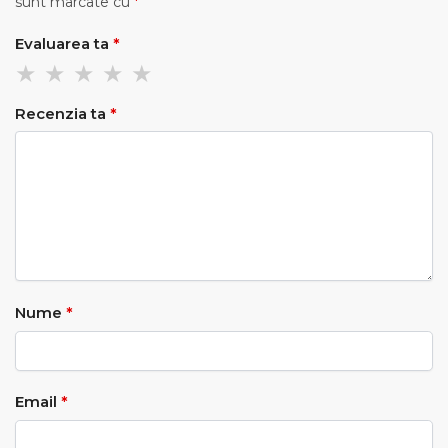
sunt marcate cu
*
Evaluarea ta
*
Recenzia ta
*
Nume
*
Email
*