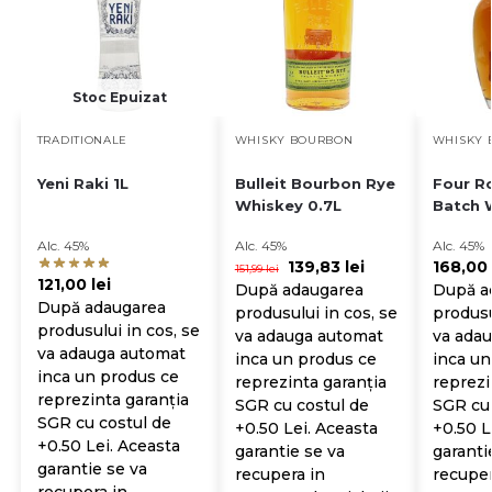
Stoc Epuizat
TRADITIONALE
WHISKY BOURBON
WHISKY 
Yeni Raki 1L
Bulleit Bourbon Rye
Four R
Whiskey 0.7L
Batch 
Alc. 45%
Alc. 45%
Alc. 45%
139,83
lei
168,00
151,99
lei
121,00
lei
După adaugarea
După a
După adaugarea
produsului in cos, se
produsu
produsului in cos, se
va adauga automat
va ada
va adauga automat
inca un produs ce
inca un
inca un produs ce
reprezinta garanția
reprezi
reprezinta garanția
SGR cu costul de
SGR cu 
SGR cu costul de
+0.50 Lei. Aceasta
+0.50 L
+0.50 Lei. Aceasta
garantie se va
garanti
garantie se va
recupera in
recuper
recupera in