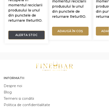
momentul reciclarii
momentu
momentul reciclarii
produsului la unul
produsu
produsului la unul
din punctele de
din pun
din punctele de
returnare ReturRO.
return
returnare ReturRO.
ADAUGĂ ÎN COȘ
ADA
ALERTA STOC
INFORMATII
Despre noi
Blog
Termeni si conditii
Politica de confidentialitate