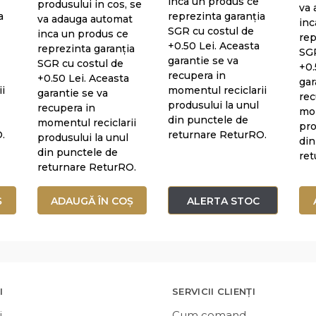
inca un produs ce
produsului in cos, se
va 
a
reprezinta garanția
va adauga automat
inc
SGR cu costul de
inca un produs ce
rep
+0.50 Lei. Aceasta
reprezinta garanția
SGR
garantie se va
SGR cu costul de
+0.
recupera in
+0.50 Lei. Aceasta
gar
i
momentul reciclarii
garantie se va
rec
produsului la unul
recupera in
mom
din punctele de
momentul reciclarii
pro
.
returnare ReturRO.
produsului la unul
din
din punctele de
ret
returnare ReturRO.
Ș
ADAUGĂ ÎN COȘ
ALERTA STOC
I
SERVICII CLIENȚI
i
Cum comand