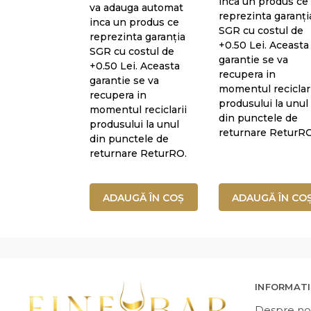
inca un produs ce
va adauga automat
reprezinta garanți
inca un produs ce
SGR cu costul de
reprezinta garanția
+0.50 Lei. Aceasta
SGR cu costul de
garantie se va
+0.50 Lei. Aceasta
recupera in
garantie se va
momentul reciclari
recupera in
produsului la unul
momentul reciclarii
din punctele de
produsului la unul
returnare ReturRO
din punctele de
returnare ReturRO.
ADAUGĂ ÎN COȘ
ADAUGĂ ÎN CO
INFORMATI
Despre no