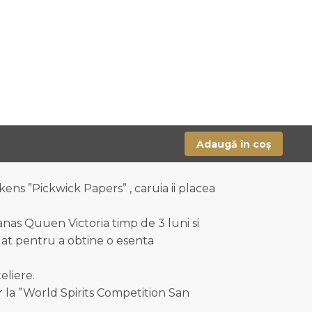
Adaugă în coș
ns ”Pickwick Papers” , caruia ii placea
anas Quuen Victoria timp de 3 luni si
ilat pentru a obtine o esenta
eliere.
 la ”World Spirits Competition San