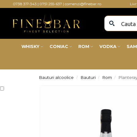
0738 317-343
|
0751 255-637
|
comenzi@finebar.ro
Liv
WHISKY
CONIAC
ROM
VODKA
SAM
Bauturi alcoolice
Bauturi
Rom
Plantera
/
/
/