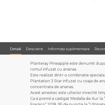
Detalii
Descriere
Informații suplimentare
Recen
Planteray Pineapple este denumit dupa p
romul infuzat cu ananas.
Este realizat dintr-o combinatie special
Plantation 3 Star infuzat cu coaja de ana
concentrata de ananas.
Acest amestec este ulterior invechit timp
Ca si premii a castigat Medalia de Aur 
Fracisco” 2018, 95 de puncte la ”Ultimat