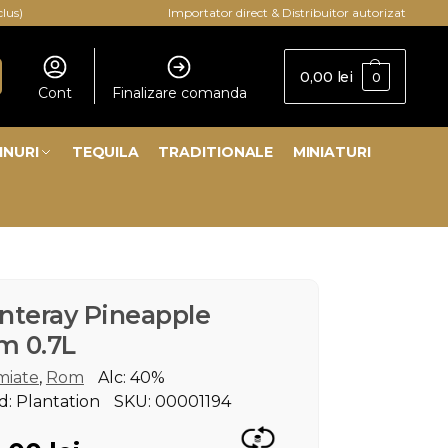
clus)
Importator direct & Distribuitor autorizat
0,00
lei
0
Cont
Finalizare comanda
INURI
TEQUILA
TRADITIONALE
MINIATURI
nteray Pineapple
m 0.7L
miate
,
Rom
Alc: 40%
d: Plantation
SKU: 00001194