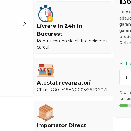
13
După 
adaug
garan
Livrare in 24h in
garan
Bucuresti
produ
Pentru comenzile platite online cu
Retu
cardul
În
Atestat revanzatori
Cf. nr. RO01749EN0005/26.10.2021
Doar 
ramase
Importator Direct