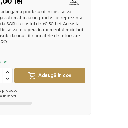
6,00
lei
adaugarea produsului in cos, se va
a automat inca un produs ce reprezinta
ția SGR cu costul de +0.50 Lei. Aceasta
tie se va recupera in momentul reciclarii
sului la unul din punctele de returnare
rRO.
 stoc
Adaugă în coș
6 produse
 in stoc!