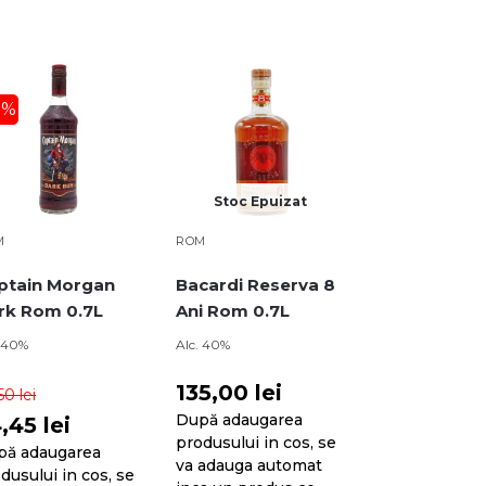
0%
Stoc Epuizat
M
ROM
ptain Morgan
Bacardi Reserva 8
rk Rom 0.7L
Ani Rom 0.7L
. 40%
Alc. 40%
135,00
lei
,50
lei
După adaugarea
4,45
lei
produsului in cos, se
pă adaugarea
va adauga automat
dusului in cos, se