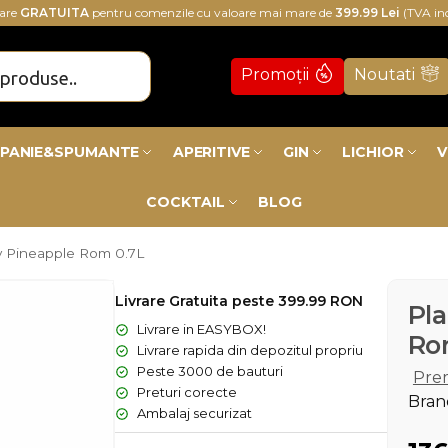
rare
GRATUITA
pentru comenzile cu valoare mai mare de
399.99 Lei
(TVA in
Promoții
Noutati
PANIE&SPUMANTE
APERITIVE
GIN
LICHIOR
V
COCKTAIL
BLOG
y Pineapple Rom 0.7L
Livrare Gratuita peste 399.99 RON
Pla
Livrare in EASYBOX!
Ro
Livrare rapida din depozitul propriu
Peste 3000 de bauturi
Pre
Preturi corecte
Bran
Ambalaj securizat