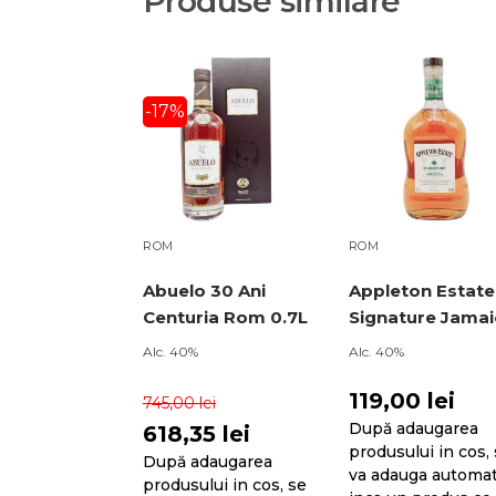
Produse similare
-17%
ROM
ROM
Abuelo 30 Ani
Appleton Estate
Centuria Rom 0.7L
Signature Jamai
Rom 0.7L
Alc. 40%
Alc. 40%
119,00
lei
745,00
lei
După adaugarea
618,35
lei
produsului in cos,
După adaugarea
va adauga automa
produsului in cos, se