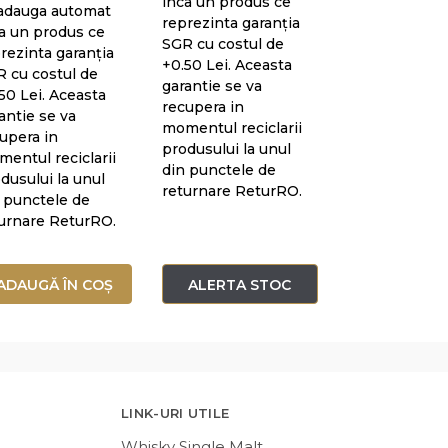
inca un produs ce
adauga automat
reprezinta garanția
a un produs ce
SGR cu costul de
rezinta garanția
+0.50 Lei. Aceasta
 cu costul de
garantie se va
50 Lei. Aceasta
recupera in
antie se va
momentul reciclarii
upera in
produsului la unul
entul reciclarii
din punctele de
dusului la unul
returnare ReturRO.
 punctele de
urnare ReturRO.
ADAUGĂ ÎN COȘ
ALERTA STOC
LINK-URI UTILE
Whisky Single Malt