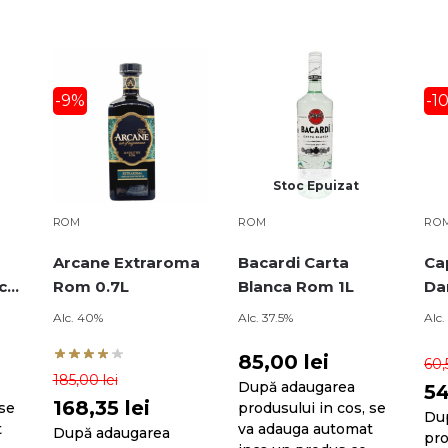
-9%
-1
Stoc Epuizat
ROM
ROM
RO
Arcane Extraroma
Bacardi Carta
Ca
ca
Rom 0.7L
Blanca Rom 1L
Da
Alc. 40%
Alc. 37.5%
Alc
85,00
lei
60
185,00
lei
După adaugarea
5
168,35
lei
 se
produsului in cos, se
Du
t
va adauga automat
După adaugarea
pro