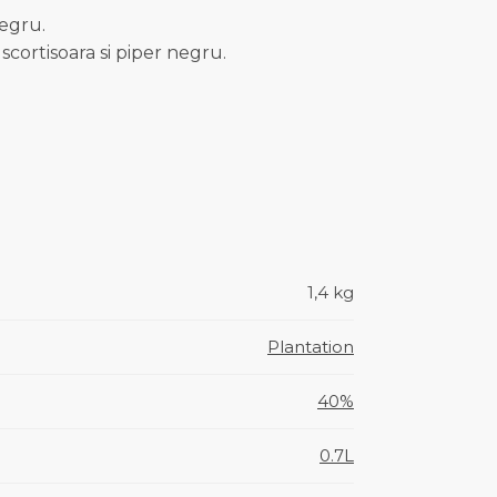
negru.
scortisoara si piper negru.
1,4 kg
Plantation
40%
0.7L