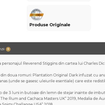
Produse Originale
zii
0
ersonajul Reverend Stiggins din cartea lui Charles Dicke
a din doua romuri: Plantation Original Dark infuzat cu an
nas (unde se gasesc uleiurile esentiale) care este redist
 de 3 luni in butoaie din lemn de stejar inainte de imbut
la ”The Rum and Cachaca Masters UK” 2019, Medalia de Aur
e Spirts Challange USA” 2018.