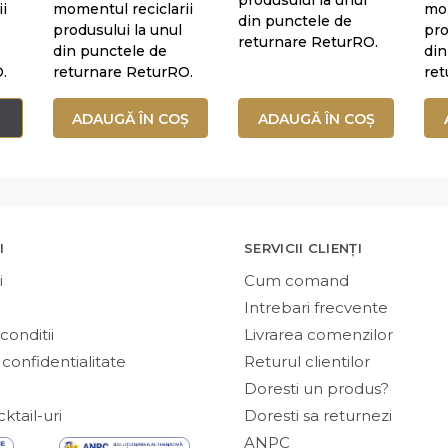
i
momentul reciclarii
mom
din punctele de
produsului la unul
pro
returnare ReturRO.
din punctele de
din
.
returnare ReturRO.
ret
ADAUGĂ ÎN COȘ
ADAUGĂ ÎN COȘ
I
SERVICII CLIENȚI
i
Cum comand
Intrebari frecvente
conditii
Livrarea comenzilor
 confidentialitate
Returul clientilor
Doresti un produs?
ktail-uri
Doresti sa returnezi
ANPC