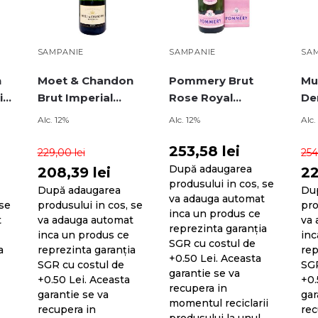
SAMPANIE
SAMPANIE
SA
n
Moet & Chandon
Pommery Brut
Mu
ial
Brut Imperial
Rose Royal
De
5L
Champagne 0.75L
Champagne 0.75L
Ch
Alc. 12%
Alc. 12%
Alc.
253,58
lei
229,00
lei
25
După adaugarea
208,39
lei
22
produsului in cos, se
După adaugarea
Du
va adauga automat
 se
produsului in cos, se
pro
inca un produs ce
t
va adauga automat
va 
reprezinta garanția
inca un produs ce
inc
SGR cu costul de
a
reprezinta garanția
rep
+0.50 Lei. Aceasta
SGR cu costul de
SGR
garantie se va
+0.50 Lei. Aceasta
+0.
recupera in
garantie se va
gar
momentul reciclarii
recupera in
rec
produsului la unul