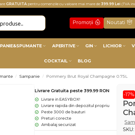
rare
GRATUITA
pentru comenzile cu valoare mai mare de
399.99 Lei
(TVA in
Promoții
Noutati
PANIE&SPUMANTE
APERITIVE
GIN
LICHIOR
V
COCKTAIL
BLOG
umante
Sampanie
Pommery Brut Royal Champagne 0.75L
/
/
Livrare Gratuita peste 399.99 RON
-17%
Livrare in EASYBOX!
Po
Livrare rapida din depozitul propriu
Ch
Peste 3000 de bauturi
Preturi corecte
Sam
Ambalaj securizat
SKU: