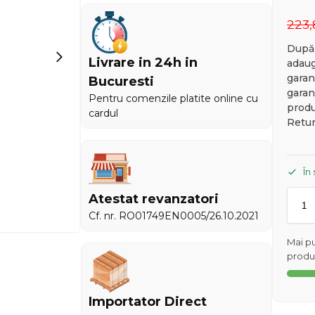
223
După 
Livrare in 24h in
adaug
garan
Bucuresti
garan
Pentru comenzile platite online cu
produ
cardul
Retu
În
Atestat revanzatori
Cf. nr. RO01749EN0005/26.10.2021
Mai pu
produs
Importator Direct