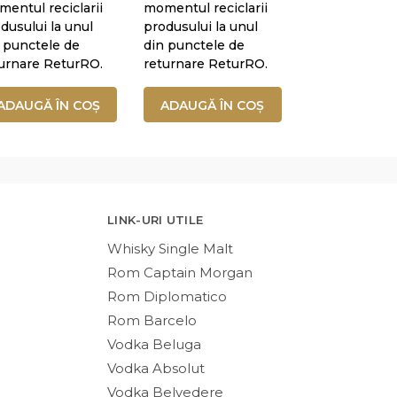
entul reciclarii
momentul reciclarii
dusului la unul
produsului la unul
 punctele de
din punctele de
urnare ReturRO.
returnare ReturRO.
ADAUGĂ ÎN COȘ
ADAUGĂ ÎN COȘ
LINK-URI UTILE
Whisky Single Malt
Rom Captain Morgan
Rom Diplomatico
Rom Barcelo
Vodka Beluga
Vodka Absolut
Vodka Belvedere