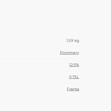
1,59 kg
Pommery
12.5%
0.75L
Franta