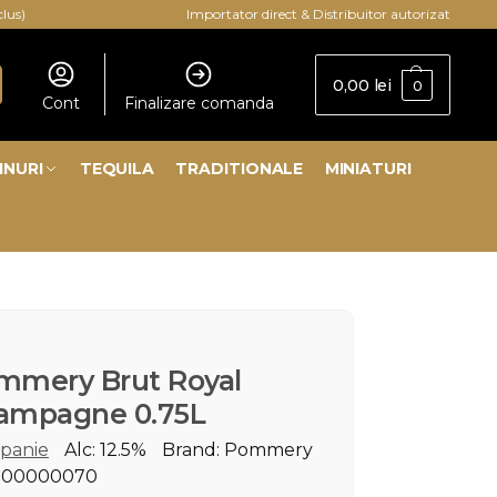
clus)
Importator direct & Distribuitor autorizat
0,00
lei
0
Cont
Finalizare comanda
INURI
TEQUILA
TRADITIONALE
MINIATURI
mmery Brut Royal
ampagne 0.75L
panie
Alc: 12.5%
Brand: Pommery
 00000070