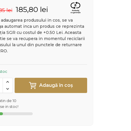
185,80
lei
,85
lei
adaugarea produsului in cos, se va
a automat inca un produs ce reprezinta
ția SGR cu costul de +0.50 Lei. Aceasta
tie se va recupera in momentul reciclarii
sului la unul din punctele de returnare
rRO.
 stoc
Adaugă în coș
tin de 10
e in stoc!