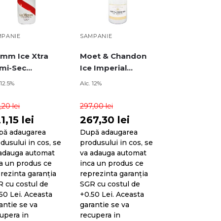
MPANIE
SAMPANIE
mm Ice Xtra
Moet & Chandon
mi-Sec
Ice Imperial
ampagne 0.75L
Champagne 0.75L
 12.5%
Alc. 12%
4,20
lei
297,00
lei
1,15
lei
267,30
lei
pă adaugarea
După adaugarea
dusului in cos, se
produsului in cos, se
adauga automat
va adauga automat
a un produs ce
inca un produs ce
rezinta garanția
reprezinta garanția
 cu costul de
SGR cu costul de
50 Lei. Aceasta
+0.50 Lei. Aceasta
antie se va
garantie se va
upera in
recupera in