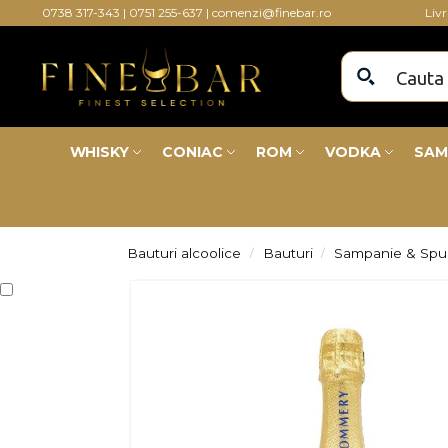
0738 317-343
|
0751 255-637
|
comenzi@finebar.ro
Liv
WHISKY
CONIAC
ROM
VODKA
SAM
Bauturi alcoolice
Bauturi
Sampanie & Sp
/
/