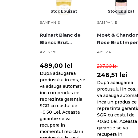
Stoc Epuizat
Stoc Epuizat
SAMPANIE
SAMPANIE
Ruinart Blanc de
Moet & Chando
Blancs Brut
Rose Brut Imper
Champagne 0.75L
Champagne 0.7
Alc. 12.5%
Alc. 12%
489,00
lei
297,00
lei
După adaugarea
246,51
lei
produsului in cos, se
După adaugarea
va adauga automat
produsului in cos,
inca un produs ce
va adauga automa
reprezinta garanția
inca un produs ce
SGR cu costul de
reprezinta garanți
+0.50 Lei. Aceasta
SGR cu costul de
garantie se va
+0.50 Lei. Aceasta
recupera in
garantie se va
momentul reciclarii
recupera in
produsului la unul