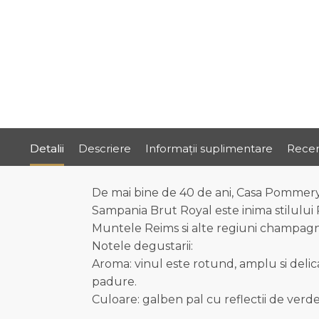
Detalii
Descriere
Informații suplimentare
Recen
De mai bine de 40 de ani, Casa Pommery s
Sampania Brut Royal este inima stilului 
Muntele Reims si alte regiuni champagne,
Notele degustarii:
Aroma: vinul este rotund, amplu si delicat
padure.
Culoare: galben pal cu reflectii de verde