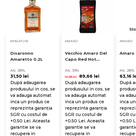
Sto
MINIATURI
AMARO
AMARO
Disaronno
Vecchio Amaro Del
Amaro 
Amaretto 0.2L
Capo Red Hot
Edition 0.7L
Alc. 28%
Alc. 35%
Alc. 28%
31,50
lei
89,66
lei
63,16
l
94,38
lei
După adaugarea
După adaugarea
După a
produsului in cos, se
produsului in cos, se
produsu
va adauga automat
va adauga automat
va ada
inca un produs ce
inca un produs ce
inca un
reprezinta garanția
reprezinta garanția
reprezi
SGR cu costul de
SGR cu costul de
SGR cu 
+0.50 Lei. Aceasta
+0.50 Lei. Aceasta
+0.50 L
garantie se va
garantie se va
garanti
recupera in
recupera in
recuper