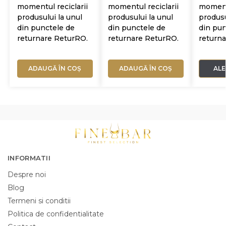
momentul reciclarii
momentul reciclarii
momentu
produsului la unul
produsului la unul
produsu
din punctele de
din punctele de
din pun
returnare ReturRO.
returnare ReturRO.
return
ADAUGĂ ÎN COȘ
ADAUGĂ ÎN COȘ
AL
INFORMATII
Despre noi
Blog
Termeni si conditii
Politica de confidentialitate