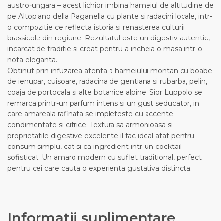
austro‑ungara – acest lichior imbina hameiul de altitudine de
pe Altopiano della Paganella cu plante si radacini locale, intr-
o compozitie ce reflecta istoria si renasterea culturii
brassicole din regiune. Rezultatul este un digestiv autentic,
incarcat de traditie si creat pentru a incheia o masa intr-o
nota eleganta.
Obtinut prin infuzarea atenta a hameiului montan cu boabe
de ienupar, cuisoare, radacina de gentiana si rubarba, pelin,
coaja de portocala si alte botanice alpine, Sior Luppolo se
remarca printr-un parfum intens si un gust seducator, in
care amareala rafinata se impleteste cu accente
condimentate si citrice. Textura sa armonioasa si
proprietatile digestive excelente il fac ideal atat pentru
consum simplu, cat si ca ingredient intr-un cocktail
sofisticat. Un amaro modern cu suflet traditional, perfect
pentru cei care cauta o experienta gustativa distincta.
Informații suplimentare