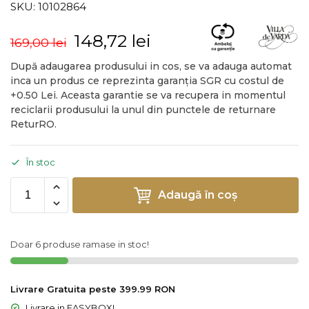
SKU: 10102864
148,72
lei
169,00
lei
După adaugarea produsului in cos, se va adauga automat
inca un produs ce reprezinta garanția SGR cu costul de
+0.50 Lei. Aceasta garantie se va recupera in momentul
reciclarii produsului la unul din punctele de returnare
ReturRO.
În stoc
Adaugă în coș
Doar 6 produse ramase in stoc!
Livrare Gratuita peste 399.99 RON
Livrare in EASYBOX!