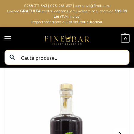
0738 317-343
|
0751 255-637
|
comenzi@finebar.ro
Livrare
GRATUITA
pentru comenzile cu valoare mai mare de
399.99
Lei
(TVA inclus)
Importator direct & Distribuitor autorizat
0
Bauturi alcoolice
Bauturi
Aperitive & Digestive
Amaro
Sior de Luppolo Amaro 0.7L
/
/
/
/