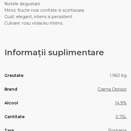
Notele degustarii:
Miros: fructe rosii confiate si scortisoara.
Gust: elegant, intens si persistent.
Culoare: rosu violaceu intens.
Informații suplimentare
Greutate
1,960 kg
Brand
Crama Oprisor
Alcool
14.9%
Cantitate
0.75L
Tara
Romania