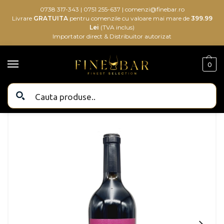
0738 317-343
|
0751 255-637
|
comenzi@finebar.ro
Livrare
GRATUITA
pentru comenzile cu valoare mai mare de
399.99
Lei
(TVA inclus)
Importator direct & Distribuitor autorizat
0
Bauturi alcoolice
Bauturi
Vin
Crama Oprisor Feteasca Neagra Premium 2019 0.75L
/
/
/