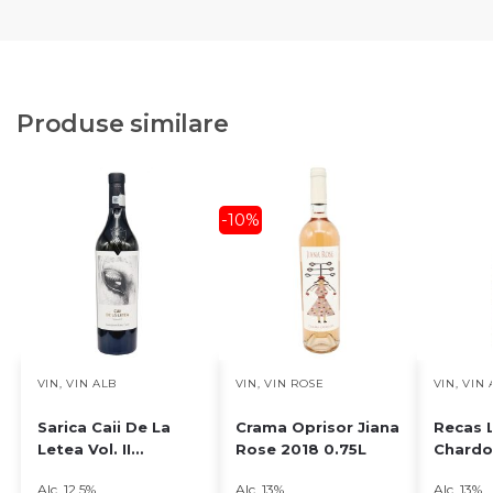
Produse similare
-10%
VIN
,
VIN ALB
VIN
,
VIN ROSE
VIN
,
VIN 
Sarica Caii De La
Crama Oprisor Jiana
Recas L
Letea Vol. II
Rose 2018 0.75L
Chardo
Sauvignon Blanc
0.75L
Alc. 12.5%
Alc. 13%
Alc. 13%