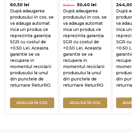
Fume 0.75L
60,50
lei
50,40
lei
244,0
56,00
lei
După adaugarea
După adaugarea
După a
produsului in cos, se
produsului in cos, se
produsu
va adauga automat
va adauga automat
va ada
inca un produs ce
inca un produs ce
inca un
reprezinta garanția
reprezinta garanția
reprezi
SGR cu costul de
SGR cu costul de
SGR cu 
+0.50 Lei. Aceasta
+0.50 Lei. Aceasta
+0.50 L
garantie se va
garantie se va
garanti
recupera in
recupera in
recuper
momentul reciclarii
momentul reciclarii
momentu
produsului la unul
produsului la unul
produsu
din punctele de
din punctele de
din pun
returnare ReturRO.
returnare ReturRO.
return
ADAUGĂ ÎN COȘ
ADAUGĂ ÎN COȘ
ADA