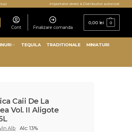
clus)
Importator direct & Distribuitor autorizat
0,00
lei
0
Cont
Finalizare comanda
INURI
TEQUILA
TRADITIONALE
MINIATURI
ica Caii De La
ea Vol. II Aligote
5L
Vin Alb
Alc: 13%