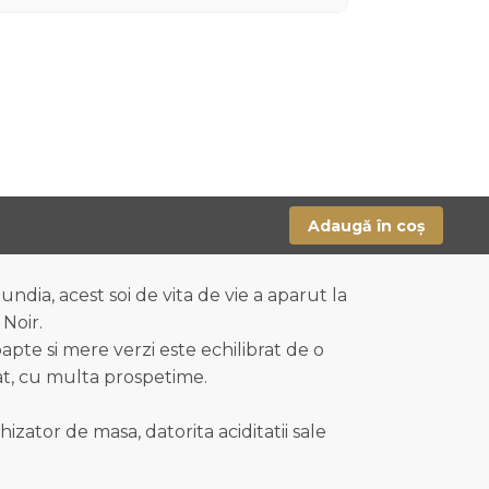
Adaugă în coș
ndia, acest soi de vita de vie a aparut la
 Noir.
pte si mere verzi este echilibrat de o
brat, cu multa prospetime.
zator de masa, datorita aciditatii sale