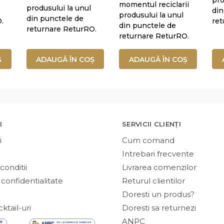
momentul reciclarii
produsului la unul
din
produsului la unul
din punctele de
.
ret
din punctele de
returnare ReturRO.
returnare ReturRO.
Ș
ADAUGĂ ÎN COȘ
ADAUGĂ ÎN COȘ
I
SERVICII CLIENȚI
i
Cum comand
Intrebari frecvente
conditii
Livrarea comenzilor
 confidentialitate
Returul clientilor
Doresti un produs?
ktail-uri
Doresti sa returnezi
ANPC