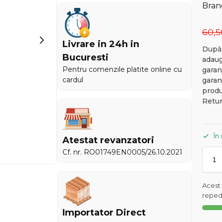
Brand
60,
Livrare in 24h in
După 
Bucuresti
adaug
Pentru comenzile platite online cu
garan
cardul
garan
produ
Retu
În
Atestat revanzatori
Cf. nr. RO01749EN0005/26.10.2021
Acest
reped
Importator Direct