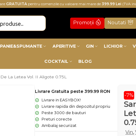
rare
GRATUITA
pentru comenzile cu valoare mai mare de
399.99 Lei
(TVA in
Promoții
Noutati
PANIE&SPUMANTE
APERITIVE
GIN
LICHIOR
V
COCKTAIL
BLOG
 De La Letea Vol. II Aligote 0.75L
Livrare Gratuita peste 399.99 RON
-7%
Livrare in EASYBOX!
Sar
Livrare rapida din depozitul propriu
Let
Peste 3000 de bauturi
Preturi corecte
0.7
Ambalaj securizat
Vin
,