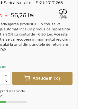
: Sarica Niculitel
SKU: 10101268
56,26
lei
50
lei
adaugarea produsului in cos, se va
a automat inca un produs ce reprezinta
ția SGR cu costul de +0.50 Lei. Aceasta
tie se va recupera in momentul reciclarii
sului la unul din punctele de returnare
rRO.
 stoc
Adaugă în coș
 produs se vinde
e!