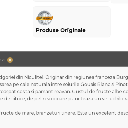
Produse Originale
zii
0
dgoriei din Niculitel. Originar din regiunea franceza Burgu
isarea pe cale naturala intre soiurile Gouais Blanc si Pinot
oaspat cosita si pamant reavan. Gustul de fructe albe coa
ele de citrice, de pelin si cicoare puncteaza un vin echili
fructe de mare, branzeturi tinere. Este un excelent deschi