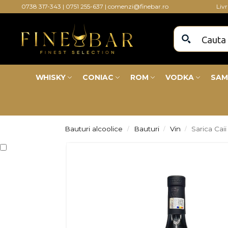
0738 317-343
|
0751 255-637
|
comenzi@finebar.ro
Liv
WHISKY
CONIAC
ROM
VODKA
SAM
Bauturi alcoolice
Bauturi
Vin
Sarica Caii
/
/
/