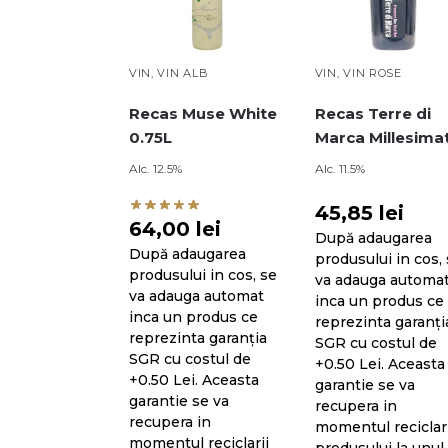
VIN
,
VIN ALB
VIN
,
VIN ROSE
Recas Muse White
Recas Terre di
0.75L
Marca Millesima
Prosecco Rose 
Alc. 12.5%
Alc. 11.5%
0.75L
45,85
lei
64,00
lei
După adaugarea
După adaugarea
produsului in cos,
produsului in cos, se
va adauga automa
va adauga automat
inca un produs ce
inca un produs ce
reprezinta garanți
reprezinta garanția
SGR cu costul de
SGR cu costul de
+0.50 Lei. Aceasta
+0.50 Lei. Aceasta
garantie se va
garantie se va
recupera in
recupera in
momentul reciclari
momentul reciclarii
produsului la unul