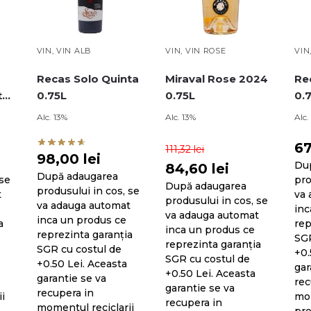
VIN
,
VIN ALB
VIN
,
VIN ROSE
VIN
Recas Solo Quinta
Miraval Rose 2024
Re
to
0.75L
0.75L
0.
Bio
Alc. 13%
Alc. 13%
Alc.
6
111,32
lei
98,00
lei
Du
84,60
lei
După adaugarea
 se
pro
După adaugarea
produsului in cos, se
t
va 
produsului in cos, se
va adauga automat
inc
va adauga automat
inca un produs ce
a
rep
inca un produs ce
reprezinta garanția
SGR
reprezinta garanția
SGR cu costul de
+0.
SGR cu costul de
+0.50 Lei. Aceasta
gar
+0.50 Lei. Aceasta
garantie se va
rec
garantie se va
recupera in
i
mom
recupera in
momentul reciclarii
pro