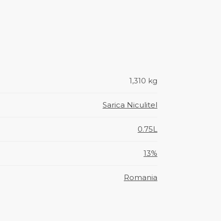
1,310 kg
Sarica Niculitel
0.75L
13%
Romania