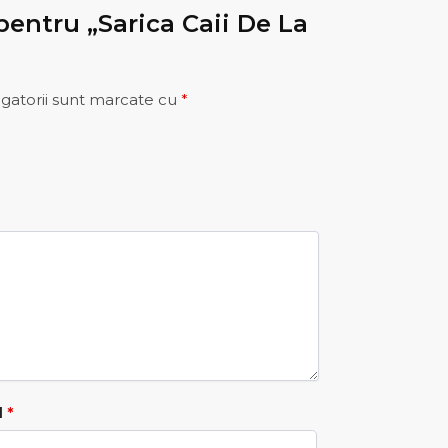
 pentru „Sarica Caii De La
gatorii sunt marcate cu
*
l
*