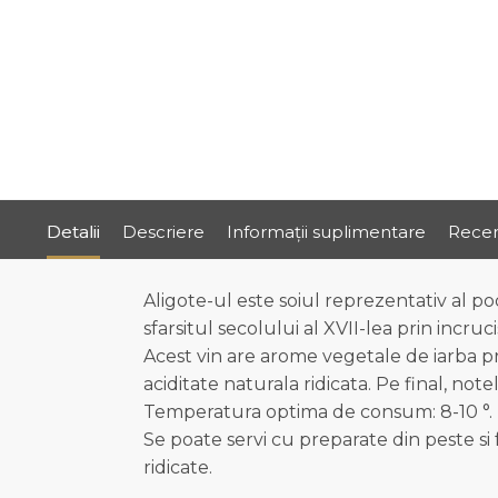
Detalii
Descriere
Informații suplimentare
Recen
Aligote-ul este soiul reprezentativ al po
sfarsitul secolului al XVII-lea prin incruc
Acest vin are arome vegetale de iarba pr
aciditate naturala ridicata. Pe final, not
Temperatura optima de consum: 8-10 °.
Se poate servi cu preparate din peste si 
ridicate.