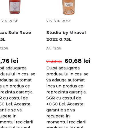
,
VIN ROSE
VIN
,
VIN ROSE
cas Sole Roze
Studio by Miraval
75L
2022 0.75L
 12.5%
Alc. 12.5%
7,76
lei
60,68
lei
71,39
lei
pă adaugarea
După adaugarea
dusului in cos, se
produsului in cos, se
adauga automat
va adauga automat
a un produs ce
inca un produs ce
rezinta garanția
reprezinta garanția
 cu costul de
SGR cu costul de
50 Lei. Aceasta
+0.50 Lei. Aceasta
antie se va
garantie se va
upera in
recupera in
entul reciclarii
momentul reciclarii
dusului la unul
produsului la unul