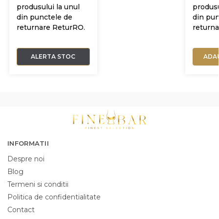
produsului la unul
produsu
din punctele de
din pun
returnare ReturRO.
return
ALERTA STOC
ADA
INFORMATII
Despre noi
Blog
Termeni si conditii
Politica de confidentialitate
Contact