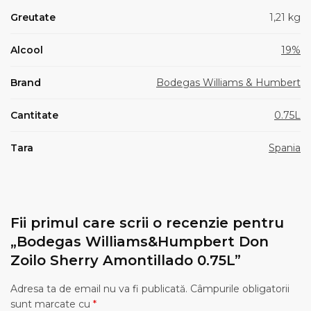
Greutate
1,21 kg
Alcool
19%
Brand
Bodegas Williams & Humbert
Cantitate
0.75L
Tara
Spania
Fii primul care scrii o recenzie pentru
„Bodegas Williams&Humpbert Don
Zoilo Sherry Amontillado 0.75L”
Adresa ta de email nu va fi publicată.
Câmpurile obligatorii
sunt marcate cu
*