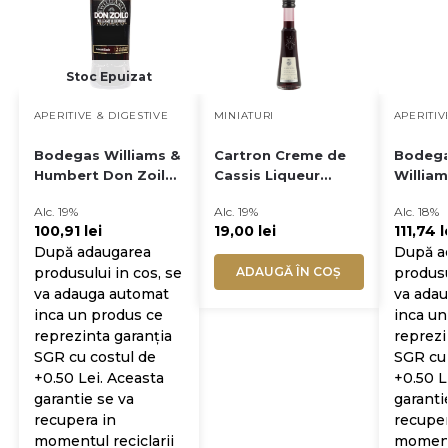
Stoc Epuizat
APERITIVE & DIGESTIVE
MINIATURI
APERITIV
Bodegas Williams &
Cartron Creme de
Bodeg
Humbert Don Zoilo
Cassis Liqueur
Willia
Amontillado 12 Ani
0.03L
Don Zoi
Alc. 19%
Alc. 19%
Alc. 18%
Sherry 0.75L
Pedro 
100,91
lei
19,00
lei
111,74
l
Sherry 
După adaugarea
După a
produsului in cos, se
ADAUGĂ ÎN COȘ
produsu
va adauga automat
va ada
inca un produs ce
inca un
reprezinta garanția
reprezi
SGR cu costul de
SGR cu 
+0.50 Lei. Aceasta
+0.50 L
garantie se va
garanti
recupera in
recuper
momentul reciclarii
momentu