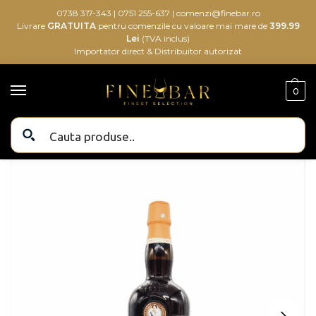
0738 317-343
|
0751 255-637
|
comenzi@finebar.ro
Livrare
GRATUITA
pentru comenzile cu valoare mai mare de
399.99
Lei
(TVA inclus)
Importator direct & Distribuitor autorizat
0
Bauturi alcoolice
Bauturi
Aperitive & Digestive
Bodegas Williams&Humpbert Don Zoilo Sherry Amontillado 0.75L
/
/
/